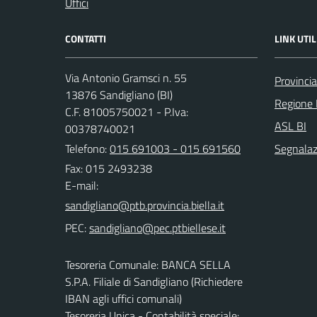
Uffici
CONTATTI
LINK UTIL
Via Antonio Gramsci n. 55
Provincia
13876 Sandigliano (BI)
Regione
C.F. 81005750021 - P.Iva:
ASL BI
00378740021
Telefono:
015 691003 - 015 691560
Segnalazi
Fax: 015 2493238
E-mail:
PEC:
Tesoreria Comunale: BANCA SELLA
S.P.A. Filiale di Sandigliano (Richiedere
IBAN agli uffici comunali)
Tesoreria Unica - Contabilità speciale: