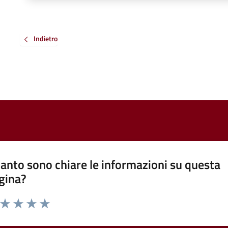
Indietro
anto sono chiare le informazioni su questa
gina?
a da 1 a 5 stelle la pagina
ta 1 stelle su 5
Valuta 2 stelle su 5
Valuta 3 stelle su 5
Valuta 4 stelle su 5
Valuta 5 stelle su 5