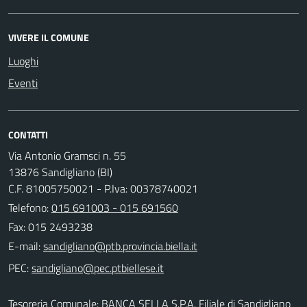
VIVERE IL COMUNE
Luoghi
Eventi
CONTATTI
Via Antonio Gramsci n. 55
13876 Sandigliano (BI)
C.F. 81005750021 - P.Iva: 00378740021
Telefono:
015 691003 - 015 691560
Fax: 015 2493238
E-mail:
PEC:
Tesoreria Comunale: BANCA SELLA S.P.A. Filiale di Sandigliano