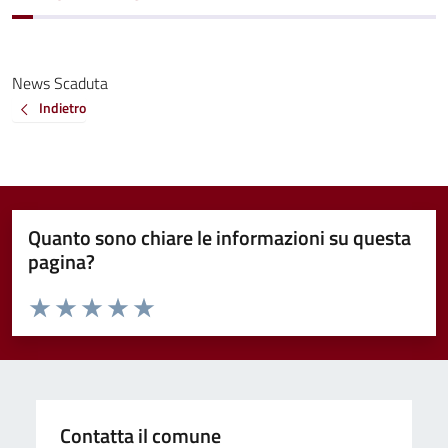
News Scaduta
Indietro
Quanto sono chiare le informazioni su questa
pagina?
Valuta da 1 a 5 stelle la pagina
Valuta 1 stelle su 5
Valuta 2 stelle su 5
Valuta 3 stelle su 5
Valuta 4 stelle su 5
Valuta 5 stelle su 5
Contatta il comune