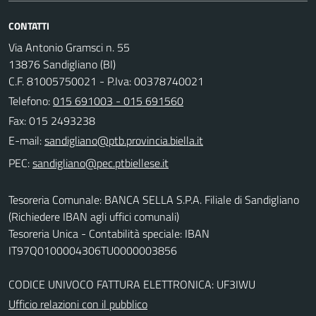
CONTATTI
Via Antonio Gramsci n. 55
13876 Sandigliano (BI)
C.F. 81005750021 - P.Iva: 00378740021
Telefono:
015 691003 - 015 691560
Fax: 015 2493238
E-mail:
PEC:
Tesoreria Comunale: BANCA SELLA S.P.A. Filiale di Sandigliano
(Richiedere IBAN agli uffici comunali)
Tesoreria Unica - Contabilità speciale: IBAN
IT97Q0100004306TU0000003856
CODICE UNIVOCO FATTURA ELETTRONICA: UF3IWU
Ufficio relazioni con il pubblico