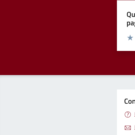
Qu
pa
Valut
Valu
Con