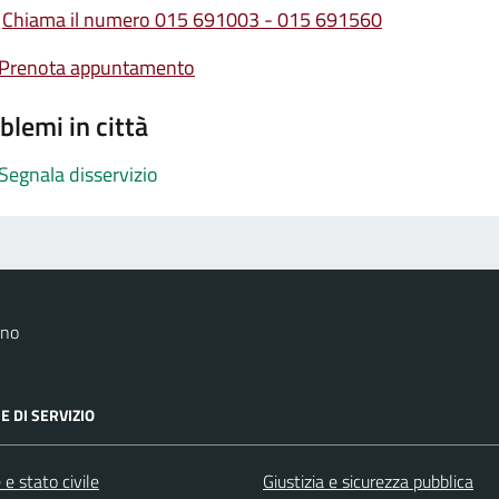
Chiama il numero 015 691003 - 015 691560
Prenota appuntamento
blemi in città
Segnala disservizio
ano
E DI SERVIZIO
e stato civile
Giustizia e sicurezza pubblica