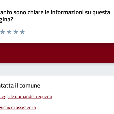
anto sono chiare le informazioni su questa
gina?
a da 1 a 5 stelle la pagina
ta 1 stelle su 5
Valuta 2 stelle su 5
Valuta 3 stelle su 5
Valuta 4 stelle su 5
Valuta 5 stelle su 5
tatta il comune
Leggi le domande frequenti
Richiedi assistenza