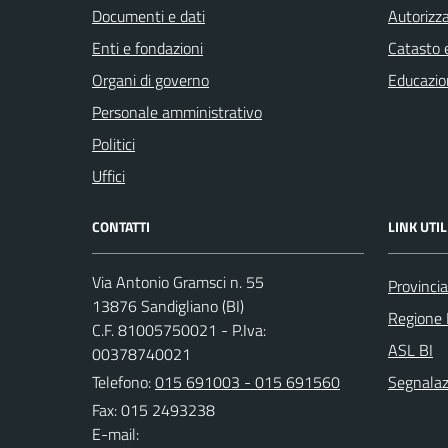
Documenti e dati
Autorizza
Enti e fondazioni
Catasto e
Organi di governo
Educazio
Personale amministrativo
Politici
Uffici
CONTATTI
LINK UTIL
Via Antonio Gramsci n. 55
Provincia
13876 Sandigliano (BI)
Regione
C.F. 81005750021 - P.Iva:
ASL BI
00378740021
Telefono:
015 691003 - 015 691560
Segnalazi
Fax: 015 2493238
E-mail: