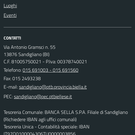
Luoghi
Eventi
CONTATTI
Via Antonio Gramsci n. 55
13876 Sandigliano (BI)
C.F. 81005750021 - P.Iva: 00378740021
Telefono:
015 691003 - 015 691560
Fax: 015 2493238
E-mail:
PEC:
Tesoreria Comunale: BANCA SELLA S.P.A. Filiale di Sandigliano
(Richiedere IBAN agli uffici comunali)
Tesoreria Unica - Contabilità speciale: IBAN
IT97Q0100004306TU0000003856