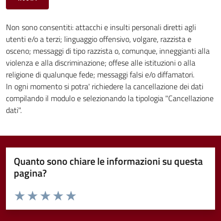
Non sono consentiti: attacchi e insulti personali diretti agli
utenti e/o a terzi; linguaggio offensivo, volgare, razzista e
osceno; messaggi di tipo razzista o, comunque, inneggianti alla
violenza e alla discriminazione; offese alle istituzioni o alla
religione di qualunque fede; messaggi falsi e/o diffamatori.
In ogni momento si potra' richiedere la cancellazione dei dati
compilando il modulo e selezionando la tipologia "Cancellazione
dati".
Quanto sono chiare le informazioni su questa
pagina?
Valuta da 1 a 5 stelle la pagina
Valuta 1 stelle su 5
Valuta 2 stelle su 5
Valuta 3 stelle su 5
Valuta 4 stelle su 5
Valuta 5 stelle su 5