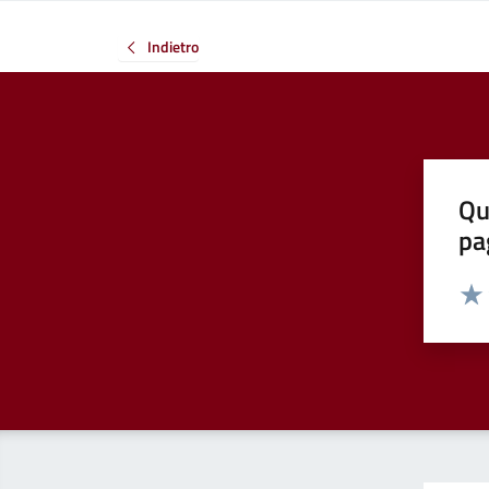
Indietro
Qu
pa
Valut
Valu