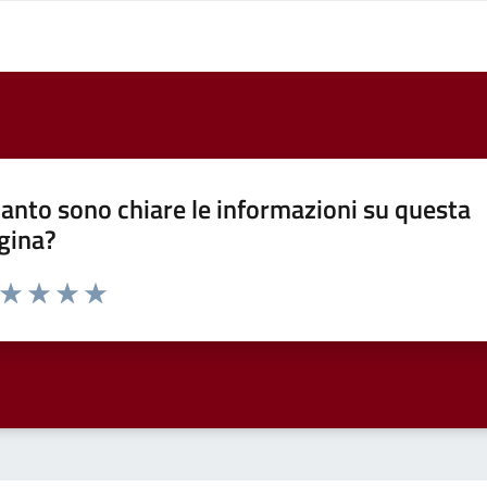
anto sono chiare le informazioni su questa
gina?
a da 1 a 5 stelle la pagina
ta 1 stelle su 5
Valuta 2 stelle su 5
Valuta 3 stelle su 5
Valuta 4 stelle su 5
Valuta 5 stelle su 5