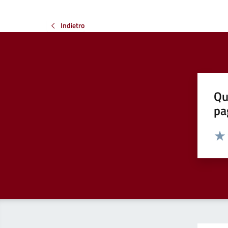
Indietro
Qu
pa
Valut
Valu