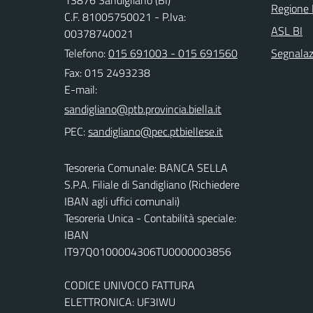
13876 Sandigliano (BI)
Regione
C.F. 81005750021 - P.Iva:
ASL BI
00378740021
Telefono:
015 691003 - 015 691560
Segnalazi
Fax: 015 2493238
E-mail:
PEC:
Tesoreria Comunale: BANCA SELLA
S.P.A. Filiale di Sandigliano (Richiedere
IBAN agli uffici comunali)
Tesoreria Unica - Contabilità speciale:
IBAN
IT97Q0100004306TU0000003856
CODICE UNIVOCO FATTURA
ELETTRONICA: UF3IWU