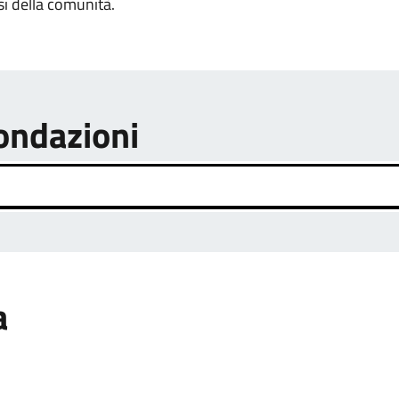
si della comunità.
fondazioni
a