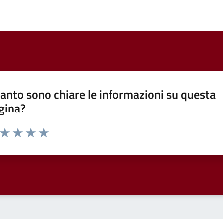
anto sono chiare le informazioni su questa
gina?
a da 1 a 5 stelle la pagina
ta 1 stelle su 5
Valuta 2 stelle su 5
Valuta 3 stelle su 5
Valuta 4 stelle su 5
Valuta 5 stelle su 5