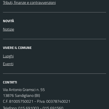
Tributi, finanze e contravvenzioni
NOVITÀ
Notizie
VIVERE IL COMUNE
Luoghi
Eventi
CONTATTI
Via Antonio Gramsci n. 55
13876 Sandigliano (BI)
C.F. 81005750021 - P.Iva: 00378740021
Telefono:
015 691003 - 015 691560