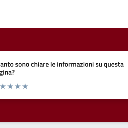
anto sono chiare le informazioni su questa
gina?
a da 1 a 5 stelle la pagina
ta 1 stelle su 5
Valuta 2 stelle su 5
Valuta 3 stelle su 5
Valuta 4 stelle su 5
Valuta 5 stelle su 5