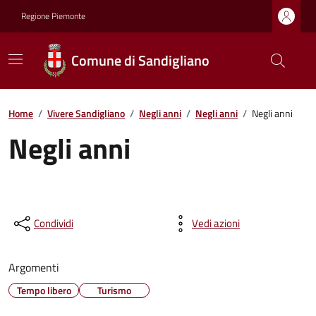
Regione Piemonte
Comune di Sandigliano
Home
/
Vivere Sandigliano
/
Negli anni
/
Negli anni
/
Negli anni
Negli anni
Condividi
Vedi azioni
Argomenti
Tempo libero
Turismo