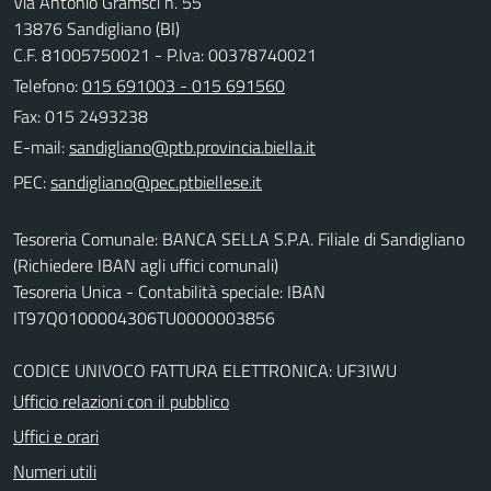
Via Antonio Gramsci n. 55
13876 Sandigliano (BI)
C.F. 81005750021 - P.Iva: 00378740021
Telefono:
015 691003 - 015 691560
Fax: 015 2493238
E-mail:
PEC:
Tesoreria Comunale: BANCA SELLA S.P.A. Filiale di Sandigliano
(Richiedere IBAN agli uffici comunali)
Tesoreria Unica - Contabilità speciale: IBAN
IT97Q0100004306TU0000003856
CODICE UNIVOCO FATTURA ELETTRONICA: UF3IWU
Ufficio relazioni con il pubblico
Uffici e orari
Numeri utili