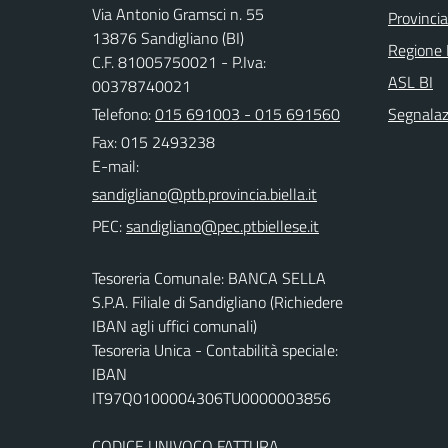
Via Antonio Gramsci n. 55
Provincia
13876 Sandigliano (BI)
Regione
C.F. 81005750021 - P.Iva:
ASL BI
00378740021
Telefono:
015 691003 - 015 691560
Segnalazi
Fax: 015 2493238
E-mail:
PEC:
Tesoreria Comunale: BANCA SELLA
S.P.A. Filiale di Sandigliano (Richiedere
IBAN agli uffici comunali)
Tesoreria Unica - Contabilità speciale:
IBAN
IT97Q0100004306TU0000003856
CODICE UNIVOCO FATTURA