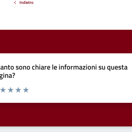
Indietro
anto sono chiare le informazioni su questa
gina?
a da 1 a 5 stelle la pagina
ta 1 stelle su 5
Valuta 2 stelle su 5
Valuta 3 stelle su 5
Valuta 4 stelle su 5
Valuta 5 stelle su 5