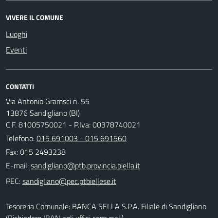
VIVERE IL COMUNE
Luoghi
Eventi
CONTATTI
Via Antonio Gramsci n. 55
13876 Sandigliano (BI)
C.F. 81005750021 - P.Iva: 00378740021
Telefono:
015 691003 - 015 691560
Fax: 015 2493238
E-mail:
PEC:
Tesoreria Comunale: BANCA SELLA S.P.A. Filiale di Sandigliano
(Richiedere IBAN agli uffici comunali)