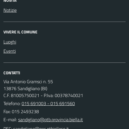
NOVITÀ
Notizie
VIVERE IL COMUNE
Luoghi
Eventi
CONTATTI
Via Antonio Gramsci n. 55
13876 Sandigliano (BI)
C.F. 81005750021 - P.Iva: 00378740021
Telefono:
015 691003 - 015 691560
Fax: 015 2493238
E-mail:
PEC: