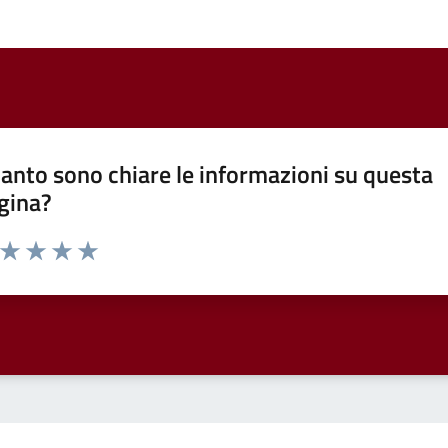
anto sono chiare le informazioni su questa
gina?
a da 1 a 5 stelle la pagina
ta 1 stelle su 5
Valuta 2 stelle su 5
Valuta 3 stelle su 5
Valuta 4 stelle su 5
Valuta 5 stelle su 5