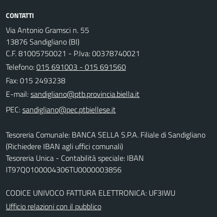
CONTATTI
Via Antonio Gramsci n. 55
13876 Sandigliano (BI)
C.F. 81005750021 - P.Iva: 00378740021
Telefono:
015 691003 - 015 691560
Fax: 015 2493238
E-mail:
PEC:
Tesoreria Comunale: BANCA SELLA S.P.A. Filiale di Sandigliano
(Richiedere IBAN agli uffici comunali)
Tesoreria Unica - Contabilità speciale: IBAN
IT97Q0100004306TU0000003856
CODICE UNIVOCO FATTURA ELETTRONICA: UF3IWU
Ufficio relazioni con il pubblico