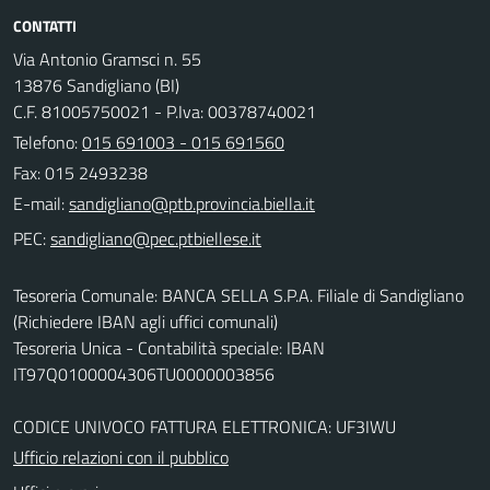
CONTATTI
Via Antonio Gramsci n. 55
13876 Sandigliano (BI)
C.F. 81005750021 - P.Iva: 00378740021
Telefono:
015 691003 - 015 691560
Fax: 015 2493238
E-mail:
PEC:
Tesoreria Comunale: BANCA SELLA S.P.A. Filiale di Sandigliano
(Richiedere IBAN agli uffici comunali)
Tesoreria Unica - Contabilità speciale: IBAN
IT97Q0100004306TU0000003856
CODICE UNIVOCO FATTURA ELETTRONICA: UF3IWU
Ufficio relazioni con il pubblico