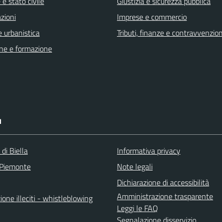
e stato civile
Giustizia e sicurezza pubblica
zioni
Imprese e commercio
 urbanistica
Tributi, finanze e contravvenzion
ne e formazione
I
 di Biella
Informativa privacy
 Piemonte
Note legali
Dichiarazione di accessibilità
Amministrazione trasparente
one illeciti - whistleblowing
Leggi le FAQ
Segnalazione disservizio