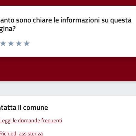
anto sono chiare le informazioni su questa
gina?
a da 1 a 5 stelle la pagina
ta 1 stelle su 5
Valuta 2 stelle su 5
Valuta 3 stelle su 5
Valuta 4 stelle su 5
Valuta 5 stelle su 5
tatta il comune
Leggi le domande frequenti
Richiedi assistenza