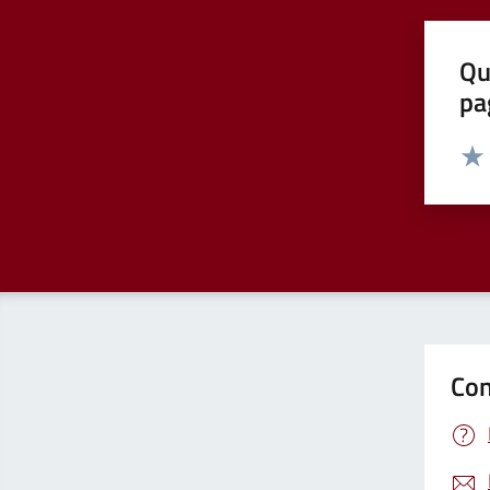
Qu
pa
Valut
Valu
Con