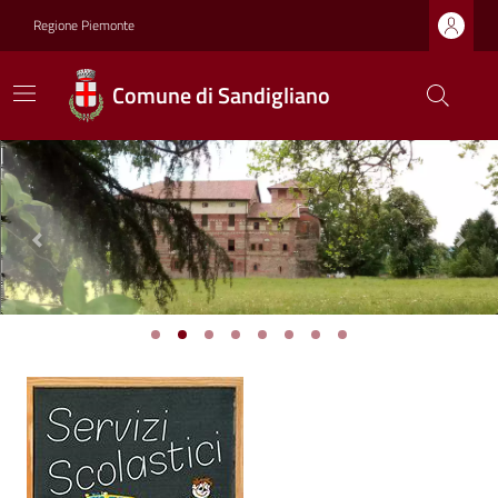
Regione Piemonte
Comune di Sandigliano
Previous
Next
Ultime notizie